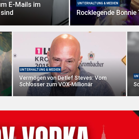
um E-Mails im
UNTERHALTUNG & MEDIEN
 sind
Rocklegende Bonnie T
UNTERHALTUNG & MEDIEN
Vermögen von Detlef Steves: Vom
UN
Schlosser zum VOX-Millionär
Sc