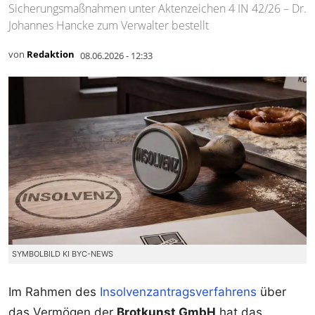
Sicherungsmaßnahmen unter Aktenzeichen 4 IN 42/26 – Dr.
Johannes Hancke zum Verwalter bestellt
von
Redaktion
08.06.2026 - 12:33
SYMBOLBILD KI BYC-NEWS
Im Rahmen des
Insolvenzantragsverfahrens
über
das Vermögen der
Brotkunst GmbH
hat das