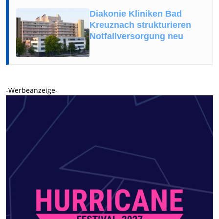
Diakonie Kliniken Bad
Kreuznach strukturieren
Notfallversorgung neu
-Werbeanzeige-