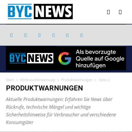
Start
Verbraucherwarnung
Produktwarnungen
Seite 2
PRODUKTWARNUNGEN
Aktuelle Produktwarnungen: Erfahren Sie News über
Rückrufe, technische Mängel und wichtige
Sicherheitshinweise für Verbraucher und verschiedene
Konsumgüter