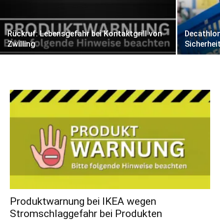
Rückruf: Lebensgefahr bei Kontaktgrill von
Decathlon
Zwilling
Sicherhei
Produktwarnung bei IKEA wegen
Stromschlaggefahr bei Produkten