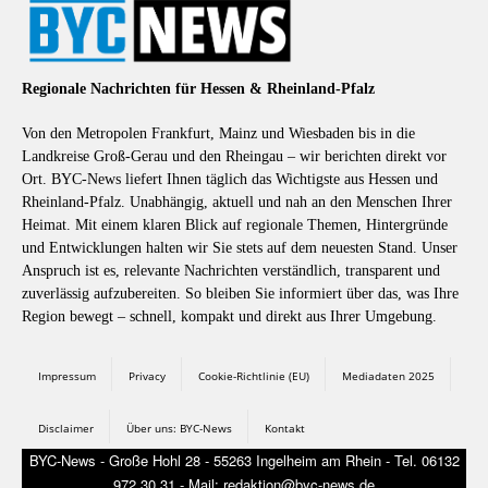
Regionale Nachrichten für Hessen & Rheinland-Pfalz
Von den Metropolen Frankfurt, Mainz und Wiesbaden bis in die
Landkreise Groß-Gerau und den Rheingau – wir berichten direkt vor
Ort. BYC-News liefert Ihnen täglich das Wichtigste aus Hessen und
Rheinland-Pfalz. Unabhängig, aktuell und nah an den Menschen Ihrer
Heimat. Mit einem klaren Blick auf regionale Themen, Hintergründe
und Entwicklungen halten wir Sie stets auf dem neuesten Stand. Unser
Anspruch ist es, relevante Nachrichten verständlich, transparent und
zuverlässig aufzubereiten. So bleiben Sie informiert über das, was Ihre
Region bewegt – schnell, kompakt und direkt aus Ihrer Umgebung.
Impressum
Privacy
Cookie-Richtlinie (EU)
Mediadaten 2025
Disclaimer
Über uns: BYC-News
Kontakt
BYC-News - Große Hohl 28 - 55263 Ingelheim am Rhein - Tel. 06132
972 30 31 - Mail: redaktion@byc-news.de