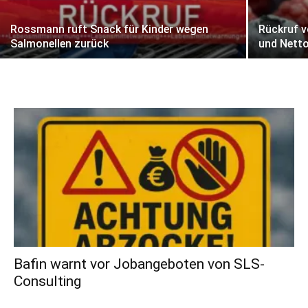
Rossmann ruft Snack für Kinder wegen
Rückruf vo
Salmonellen zurück
und Nett
Bafin warnt vor Jobangeboten von SLS-
Consulting