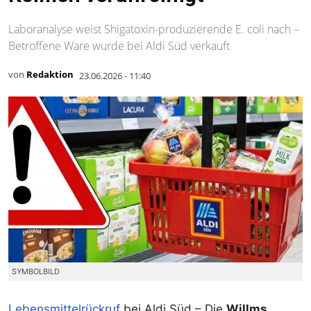
Laboranalyse weist Shigatoxin-produzierende E. coli nach –
Betroffene Ware wurde bei Aldi Süd verkauft
von
Redaktion
23.06.2026 - 11:40
SYMBOLBILD
Lebensmittelrückruf
bei Aldi Süd – Die
Willms