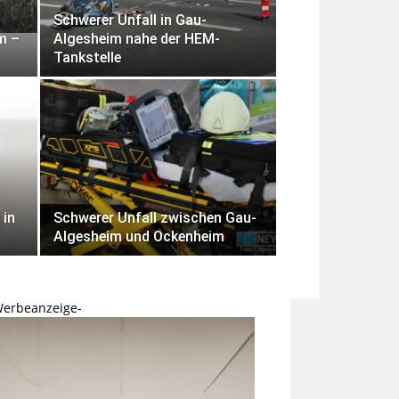
Schwerer Unfall in Gau-
m –
Algesheim nahe der HEM-
Tankstelle
 in
Schwerer Unfall zwischen Gau-
Algesheim und Ockenheim
Werbeanzeige-