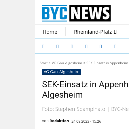
Home
Rheinland-Pfalz
Start
VG Gau-Algesheim
SEK-Einsatz in Appenheim
VG Gau-Algesheim
SEK-Einsatz in Appenh
Algesheim
Foto: Stephen Spampinato | BYC-Ne
von
Redaktion
24.08.2023 - 15:26