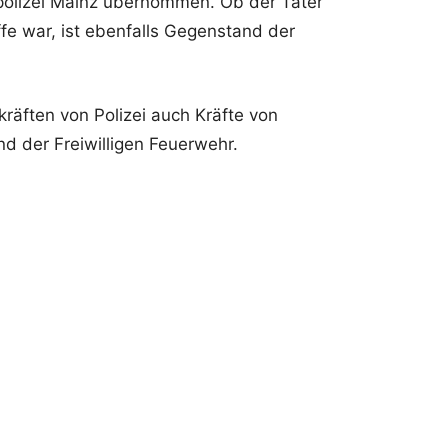
lpolizei Mainz übernommen. Ob der Täter
ffe war, ist ebenfalls Gegenstand der
räften von Polizei auch Kräfte von
nd der Freiwilligen Feuerwehr.