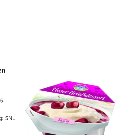
en:
25
g: SNL