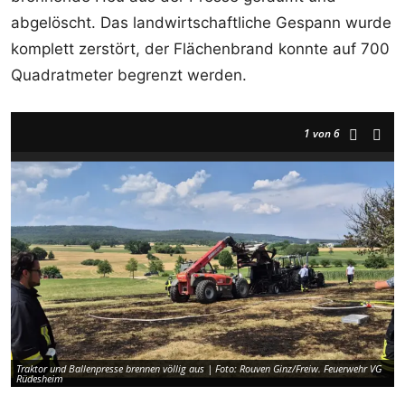
abgelöscht. Das landwirtschaftliche Gespann wurde
komplett zerstört, der Flächenbrand konnte auf 700
Quadratmeter begrenzt werden.
1
von 6
Traktor und Ballenpresse brennen völlig aus | Foto: Rouven Ginz/Freiw. Feuerwehr VG
T
Rüdesheim
R