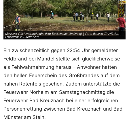
Massiver Flächenbrand nahe dem Bockenauer Lindenhof | Foto: Rouven Ginz/Freiw.
M
Feuerwehr VG Rüdesheim
F
Ein zwischenzeitlich gegen 22:54 Uhr gemeldeter
Feldbrand bei Mandel stellte sich glücklicherweise
als Fehlwahrnehmung heraus – Anwohner hatten
den hellen Feuerschein des Großbrandes auf dem
nahen Rotenfels gesehen. Zudem unterstützte die
Feuerwehr Norheim am Samstagnachmittag die
Feuerwehr Bad Kreuznach bei einer erfolgreichen
Personenrettung zwischen Bad Kreuznach und Bad
Münster am Stein.