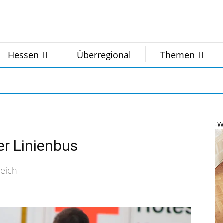
Hessen
Überregional
Themen
-W
er Linienbus
eich