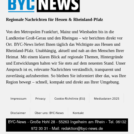
Regionale Nachrichten für Hessen & Rheinland-Pfalz
Von den Metropolen Frankfurt, Mainz und Wiesbaden bis in die
Landkreise Groß-Gerau und den Rheingau – wir berichten direkt vor
Ort. BYC-News liefert Ihnen täglich das Wichtigste aus Hessen und
Rheinland-Pfalz. Unabhängig, aktuell und nah an den Menschen Ihrer
Heimat. Mit einem klaren Blick auf regionale Themen, Hintergründe
und Entwicklungen halten wir Sie stets auf dem neuesten Stand. Unser
Anspruch ist es, relevante Nachrichten verständlich, transparent und
zuverlässig aufzubereiten. So bleiben Sie informiert über das, was Ihre
Region bewegt – schnell, kompakt und direkt aus Ihrer Umgebung.
Impressum
Privacy
Cookie-Richtlinie (EU)
Mediadaten 2025
Disclaimer
Über uns: BYC-News
Kontakt
BYC-News - Große Hohl 28 - 55263 Ingelheim am Rhein - Tel. 06132
972 30 31 - Mail: redaktion@byc-news.de