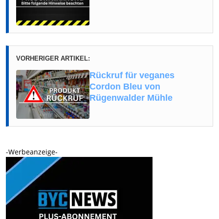
VORHERIGER ARTIKEL:
Rückruf für veganes
Cordon Bleu von
Rügenwalder Mühle
-Werbeanzeige-