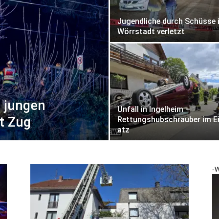
Jugendliche durch Schüsse 
Wörrstadt verletzt
t jungen
Unfall in Ingelheim –
t Zug
Rettungshubschrauber im E
atz
-