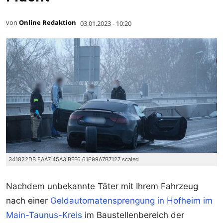
von
Online Redaktion
03.01.2023 - 10:20
341822DB EAA7 45A3 BFF6 61E99A7B7127 scaled
Nachdem unbekannte Täter mit Ihrem Fahrzeug
nach einer
Geldautomatensprengung in Hofheim im
Main-Taunus-Kreis
im Baustellenbereich der