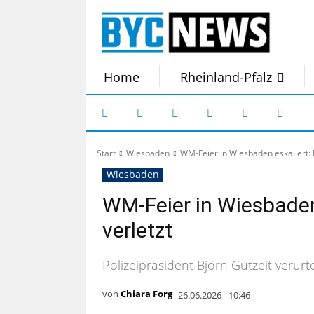
Home
Rheinland-Pfalz
Start
Wiesbaden
WM-Feier in Wiesbaden eskaliert: D
Wiesbaden
WM-Feier in Wiesbaden 
verletzt
Polizeipräsident Björn Gutzeit verurte
von
Chiara Forg
26.06.2026 - 10:46