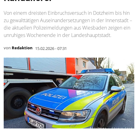
Von einem dreisten Einbruchsversuch in Dotzheim bis hin
zu gewalttätigen Auseinandersetzungen in der Innenstadt –
die aktuellen Polizeimeldungen aus Wiesbaden zeigen ein
unruhiges Wochenende in der Landeshauptstadt.
von
Redaktion
15.02.2026 - 07:31