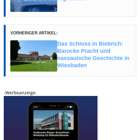
VORHERIGER ARTIKEL:
Das Schloss in Biebrich:
Barocke Pracht und
nassauische Geschichte in
Wiesbaden
-Werbeanzeige-