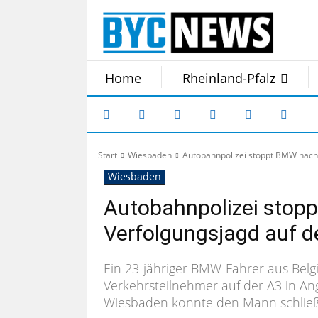
Home
Rheinland-Pfalz
Start
Wiesbaden
Autobahnpolizei stoppt BMW nach 
Wiesbaden
Autobahnpolizei stop
Verfolgungsjagd auf d
Ein 23-jähriger BMW-Fahrer aus Belg
Verkehrsteilnehmer auf der A3 in An
Wiesbaden konnte den Mann schließl