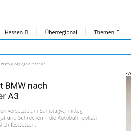
Hessen
Überregional
Themen
Verfolgungsjagd auf der A3
-W
pt BMW nach
er A3
ien versetzte am Samstagvormittag
gst und Schrecken – die Autobahnpolizei
ich festsetzen.