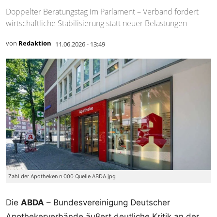
Doppelter Beratungstag im Parlament – Verband fordert
wirtschaftliche Stabilisierung statt neuer Belastungen
von
Redaktion
11.06.2026 - 13:49
Zahl der Apotheken n 000 Quelle ABDA.jpg
Die
ABDA
– Bundesvereinigung Deutscher
Apothekerverbände äußert deutliche Kritik an der