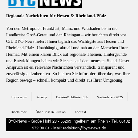
Regionale Nachrichten für Hessen & Rheinland-Pfalz
Von den Metropolen Frankfurt, Mainz und Wiesbaden bis in die
Landkreise Groß-Gerau und den Rheingau – wir berichten direkt vor
Ort. BYC-News liefert Ihnen täglich das Wichtigste aus Hessen und
Rheinland-Pfalz. Unabhängig, aktuell und nah an den Menschen Ihrer
Heimat. Mit einem klaren Blick auf regionale Themen, Hintergründe
und Entwicklungen halten wir Sie stets auf dem neuesten Stand. Unser
Anspruch ist es, relevante Nachrichten verständlich, transparent und
zuverlässig aufzubereiten. So bleiben Sie informiert über das, was Ihre
Region bewegt – schnell, kompakt und direkt aus Ihrer Umgebung.
Impressum
Privacy
Cookie-Richtlinie (EU)
Mediadaten 2025
Disclaimer
Über uns: BYC-News
Kontakt
BYC-News - Große Hohl 28 - 55263 Ingelheim am Rhein - Tel. 06132
972 30 31 - Mail: redaktion@byc-news.de