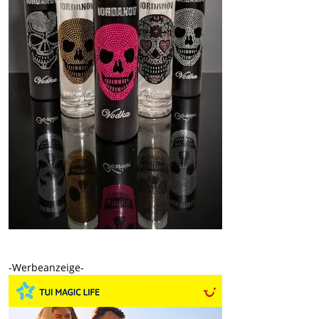
-Werbeanzeige-