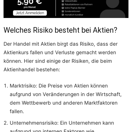
Welches Risiko besteht bei Aktien?
Der Handel mit Aktien birgt das Risiko, dass der
Aktienkurs fallen und Verluste gemacht werden
können. Hier sind einige der Risiken, die beim
Aktienhandel bestehen:
Marktrisiko: Die Preise von Aktien können
aufgrund von Veränderungen in der Wirtschaft,
dem Wettbewerb und anderen Marktfaktoren
fallen.
Unternehmensrisiko: Ein Unternehmen kann
aufgrund von internen Faktoren wie