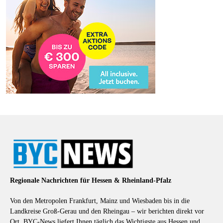
Regionale Nachrichten für Hessen & Rheinland-Pfalz
Von den Metropolen Frankfurt, Mainz und Wiesbaden bis in die
Landkreise Groß-Gerau und den Rheingau – wir berichten direkt vor
Ort. BYC-News liefert Ihnen täglich das Wichtigste aus Hessen und