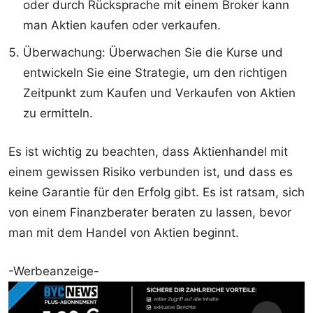
oder durch Rücksprache mit einem Broker kann
man Aktien kaufen oder verkaufen.
Überwachung: Überwachen Sie die Kurse und
entwickeln Sie eine Strategie, um den richtigen
Zeitpunkt zum Kaufen und Verkaufen von Aktien
zu ermitteln.
Es ist wichtig zu beachten, dass Aktienhandel mit
einem gewissen Risiko verbunden ist, und dass es
keine Garantie für den Erfolg gibt. Es ist ratsam, sich
von einem Finanzberater beraten zu lassen, bevor
man mit dem Handel von Aktien beginnt.
-Werbeanzeige-