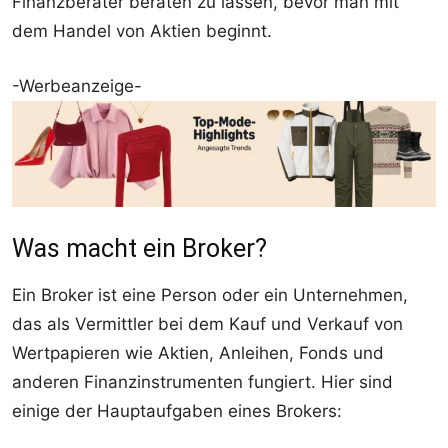
Finanzberater beraten zu lassen, bevor man mit
dem Handel von Aktien beginnt.
-Werbeanzeige-
Was macht ein Broker?
Ein Broker ist eine Person oder ein Unternehmen,
das als Vermittler bei dem Kauf und Verkauf von
Wertpapieren wie Aktien, Anleihen, Fonds und
anderen Finanzinstrumenten fungiert. Hier sind
einige der Hauptaufgaben eines Brokers: