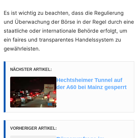
Es ist wichtig zu beachten, dass die Regulierung
und Überwachung der Börse in der Regel durch eine
staatliche oder internationale Behörde erfolgt, um
ein faires und transparentes Handelssystem zu
gewährleisten.
NÄCHSTER ARTIKEL:
Hechtsheimer Tunnel auf
der A60 bei Mainz gesperrt
VORHERIGER ARTIKEL: