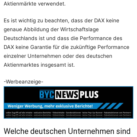
Aktienmärkte verwendet.
Es ist wichtig zu beachten, dass der DAX keine
genaue Abbildung der Wirtschaftslage
Deutschlands ist und dass die Performance des
DAX keine Garantie für die zukünftige Performance
einzelner Unternehmen oder des deutschen
Aktienmarktes insgesamt ist.
-Werbeanzeige-
Welche deutschen Unternehmen sind