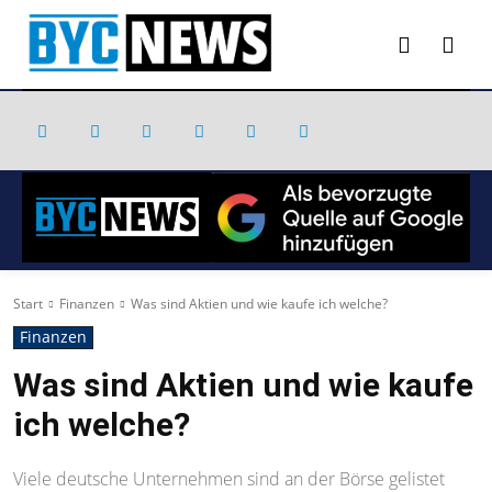
Start
Finanzen
Was sind Aktien und wie kaufe ich welche?
Finanzen
Was sind Aktien und wie kaufe
ich welche?
Viele deutsche Unternehmen sind an der Börse gelistet