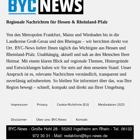
Regionale Nachrichten für Hessen & Rheinland-Pfalz
Von den Metropolen Frankfurt, Mainz und Wiesbaden bis in die
Landkreise Groß-Gerau und den Rheingau – wir berichten direkt vor
Ort. BYC-News liefert Ihnen täglich das Wichtigste aus Hessen und
Rheinland-Pfalz. Unabhängig, aktuell und nah an den Menschen Ihrer
Heimat. Mit einem klaren Blick auf regionale Themen, Hintergründe
und Entwicklungen halten wir Sie stets auf dem neuesten Stand. Unser
Anspruch ist es, relevante Nachrichten verständlich, transparent und
zuverlässig aufzubereiten. So bleiben Sie informiert über das, was Ihre
Region bewegt – schnell, kompakt und direkt aus Ihrer Umgebung.
Impressum
Privacy
Cookie-Richtlinie (EU)
Mediadaten 2025
Disclaimer
Über uns: BYC-News
Kontakt
BYC-News - Große Hohl 28 - 55263 Ingelheim am Rhein - Tel. 06132
972 30 31 - Mail: redaktion@byc-news.de