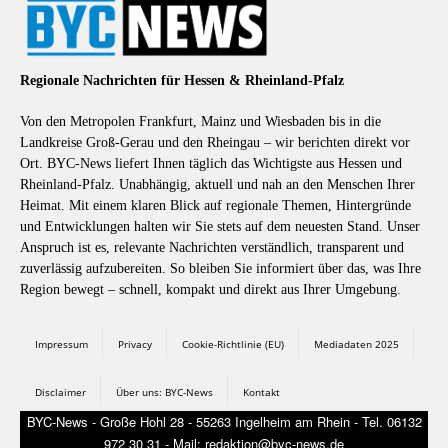
Regionale Nachrichten für Hessen & Rheinland-Pfalz
Von den Metropolen Frankfurt, Mainz und Wiesbaden bis in die
Landkreise Groß-Gerau und den Rheingau – wir berichten direkt vor
Ort. BYC-News liefert Ihnen täglich das Wichtigste aus Hessen und
Rheinland-Pfalz. Unabhängig, aktuell und nah an den Menschen Ihrer
Heimat. Mit einem klaren Blick auf regionale Themen, Hintergründe
und Entwicklungen halten wir Sie stets auf dem neuesten Stand. Unser
Anspruch ist es, relevante Nachrichten verständlich, transparent und
zuverlässig aufzubereiten. So bleiben Sie informiert über das, was Ihre
Region bewegt – schnell, kompakt und direkt aus Ihrer Umgebung.
Impressum
Privacy
Cookie-Richtlinie (EU)
Mediadaten 2025
Disclaimer
Über uns: BYC-News
Kontakt
BYC-News - Große Hohl 28 - 55263 Ingelheim am Rhein - Tel. 06132
972 30 31 - Mail: redaktion@byc-news.de