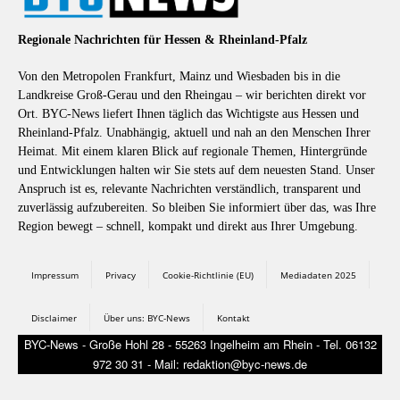
Regionale Nachrichten für Hessen & Rheinland-Pfalz
Von den Metropolen Frankfurt, Mainz und Wiesbaden bis in die
Landkreise Groß-Gerau und den Rheingau – wir berichten direkt vor
Ort. BYC-News liefert Ihnen täglich das Wichtigste aus Hessen und
Rheinland-Pfalz. Unabhängig, aktuell und nah an den Menschen Ihrer
Heimat. Mit einem klaren Blick auf regionale Themen, Hintergründe
und Entwicklungen halten wir Sie stets auf dem neuesten Stand. Unser
Anspruch ist es, relevante Nachrichten verständlich, transparent und
zuverlässig aufzubereiten. So bleiben Sie informiert über das, was Ihre
Region bewegt – schnell, kompakt und direkt aus Ihrer Umgebung.
Impressum
Privacy
Cookie-Richtlinie (EU)
Mediadaten 2025
Disclaimer
Über uns: BYC-News
Kontakt
BYC-News - Große Hohl 28 - 55263 Ingelheim am Rhein - Tel. 06132
972 30 31 - Mail: redaktion@byc-news.de