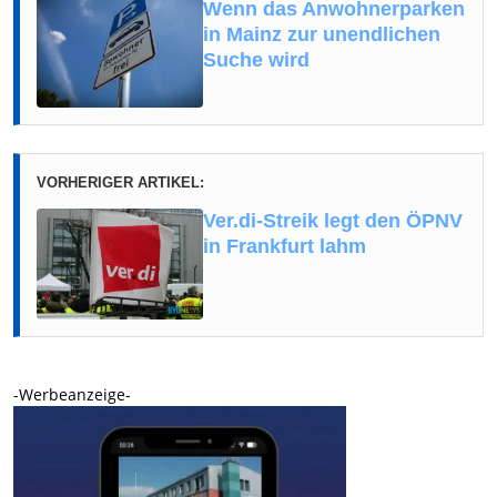
Wenn das Anwohnerparken
in Mainz zur unendlichen
Suche wird
VORHERIGER ARTIKEL:
Ver.di-Streik legt den ÖPNV
in Frankfurt lahm
-Werbeanzeige-