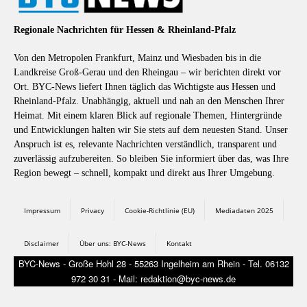
Regionale Nachrichten für Hessen & Rheinland-Pfalz
Von den Metropolen Frankfurt, Mainz und Wiesbaden bis in die
Landkreise Groß-Gerau und den Rheingau – wir berichten direkt vor
Ort. BYC-News liefert Ihnen täglich das Wichtigste aus Hessen und
Rheinland-Pfalz. Unabhängig, aktuell und nah an den Menschen Ihrer
Heimat. Mit einem klaren Blick auf regionale Themen, Hintergründe
und Entwicklungen halten wir Sie stets auf dem neuesten Stand. Unser
Anspruch ist es, relevante Nachrichten verständlich, transparent und
zuverlässig aufzubereiten. So bleiben Sie informiert über das, was Ihre
Region bewegt – schnell, kompakt und direkt aus Ihrer Umgebung.
Impressum
Privacy
Cookie-Richtlinie (EU)
Mediadaten 2025
Disclaimer
Über uns: BYC-News
Kontakt
BYC-News - Große Hohl 28 - 55263 Ingelheim am Rhein - Tel. 06132
972 30 31 - Mail: redaktion@byc-news.de