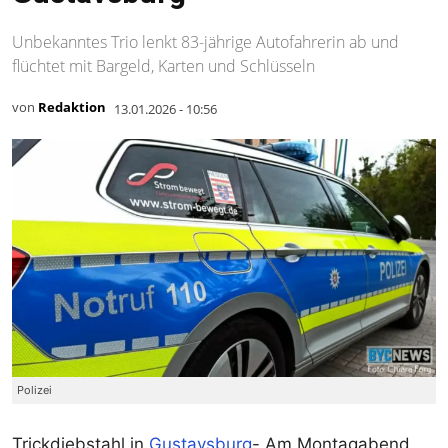
Unbekanntes Trio lenkt 83-jährige Autofahrerin ab und
flüchtet mit Bargeld, Karten und Schlüsseln
von
Redaktion
13.01.2026 - 10:56
Polizei
Trickdiebstahl in
Gustavsburg
- Am Montagabend