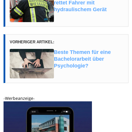
rettet Fahrer mit
hydraulischem Gerät
VORHERIGER ARTIKEL:
Beste Themen für eine
Bachelorarbeit über
Psychologie?
-Werbeanzeige-