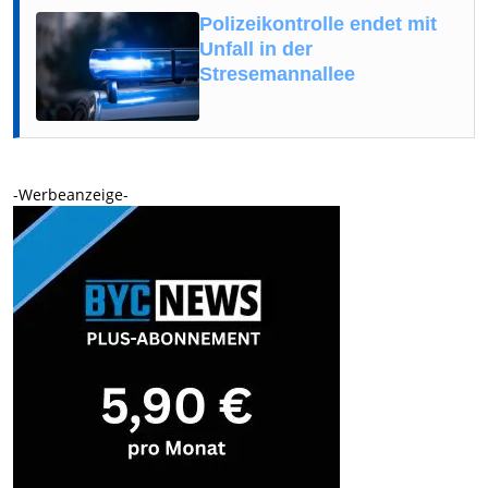
Polizeikontrolle endet mit
Unfall in der
Stresemannallee
-Werbeanzeige-