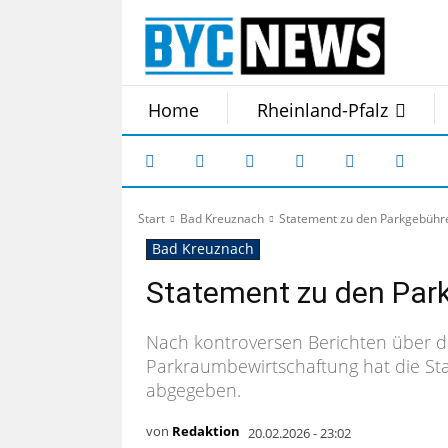
Home
Rheinland-Pfalz
Start
Bad Kreuznach
Statement zu den Parkgebühr
Bad Kreuznach
Statement zu den Par
Nach kontroversen Berichten über di
Parkraumbewirtschaftung hat die Sta
abgegeben.
von
Redaktion
20.02.2026 - 23:02