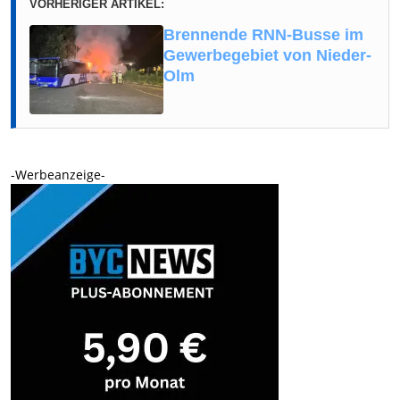
VORHERIGER ARTIKEL:
Brennende RNN-Busse im
Gewerbegebiet von Nieder-
Olm
-Werbeanzeige-