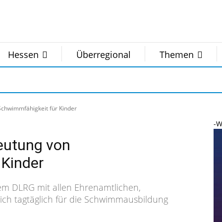
Hessen
Überregional
Themen
Schwimmfähigkeit für Kinder
-W
eutung von
 Kinder
em DLRG mit allen Ehrenamtlichen,
ich tagtäglich für die Schwimmausbildung