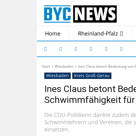
Home
Rheinland-Pfalz
Start
Wiesbaden
Ines Claus betont Bedeutung von 
Wiesbaden
Kreis Groß-Gerau
Ines Claus betont Bed
Schwimmfähigkeit für
Die CDU-Politikerin dankte zudem d
Schwimmlehrern und Vereinen, die s
einsetzen.