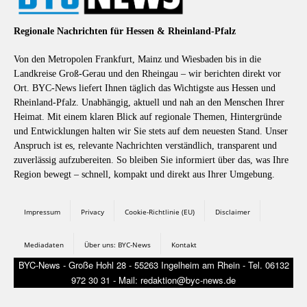
Regionale Nachrichten für Hessen & Rheinland-Pfalz
Von den Metropolen Frankfurt, Mainz und Wiesbaden bis in die
Landkreise Groß-Gerau und den Rheingau – wir berichten direkt vor
Ort. BYC-News liefert Ihnen täglich das Wichtigste aus Hessen und
Rheinland-Pfalz. Unabhängig, aktuell und nah an den Menschen Ihrer
Heimat. Mit einem klaren Blick auf regionale Themen, Hintergründe
und Entwicklungen halten wir Sie stets auf dem neuesten Stand. Unser
Anspruch ist es, relevante Nachrichten verständlich, transparent und
zuverlässig aufzubereiten. So bleiben Sie informiert über das, was Ihre
Region bewegt – schnell, kompakt und direkt aus Ihrer Umgebung.
Impressum
Privacy
Cookie-Richtlinie (EU)
Disclaimer
Mediadaten
Über uns: BYC-News
Kontakt
BYC-News - Große Hohl 28 - 55263 Ingelheim am Rhein - Tel. 06132
972 30 31 - Mail: redaktion@byc-news.de