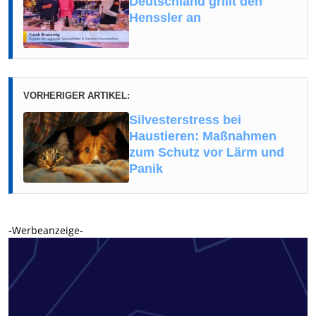
Deutschland grillt den
Henssler an
VORHERIGER ARTIKEL:
Silvesterstress bei
Haustieren: Maßnahmen
zum Schutz vor Lärm und
Panik
-Werbeanzeige-