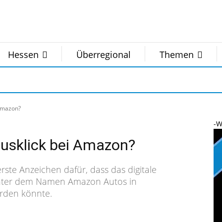
Hessen
Überregional
Themen
Amazon?
-W
usklick bei Amazon?
rste Anzeichen dafür, dass das digitale
unter dem Namen Amazon Autos in
rden könnte.