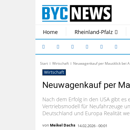
Home
Rheinland-Pfalz
Start
Wirtschaft
Neuwagenkauf per Mausklick bei 
Wirtschaft
Neuwagenkauf per Ma
Nach dem Erfolg in den USA gibt es e
Vertriebsmodell für Neufahrzeuge 
Deutschland und Europa Realität we
von
Meikel Dachs
14.02.2026 - 00:01