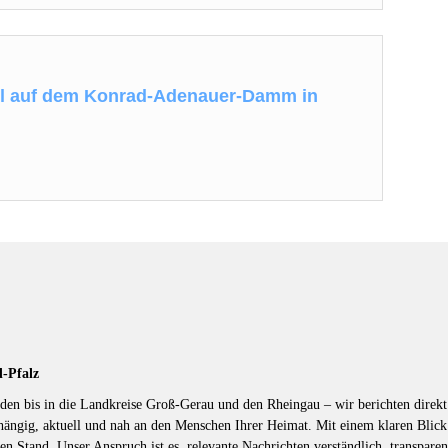
ll auf dem Konrad-Adenauer-Damm in
d-Pfalz
en bis in die Landkreise Groß-Gerau und den Rheingau – wir berichten direkt 
hängig, aktuell und nah an den Menschen Ihrer Heimat. Mit einem klaren Blic
en Stand. Unser Anspruch ist es, relevante Nachrichten verständlich, transparen