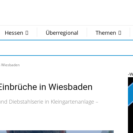
Hessen
Überregional
Themen
n Wiesbaden
-W
Einbrüche in Wiesbaden
nd Diebstahlserie in Kleingartenanlage –