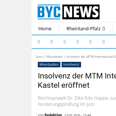
Home
Rheinland-Pfalz
Start
Wiesbaden
Insolvenz der MTM International 
Wiesbaden
Insolvenz
Insolvenz der MTM Int
Kastel eröffnet
Rechtsanwalt Dr. Eike Edo Happe zum 
Forderungsprüfung im Juni
von
Redaktion
13.05.2026 - 15:48