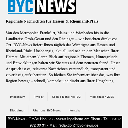
Regionale Nachrichten für Hessen & Rheinland-Pfalz
Von den Metropolen Frankfurt, Mainz und Wiesbaden bis in die
Landkreise Groß-Gerau und den Rheingau – wir berichten direkt vor
Ort. BYC-News liefert Ihnen täglich das Wichtigste aus Hessen und
Rheinland-Pfalz. Unabhängig, aktuell und nah an den Menschen Ihrer
Heimat. Mit einem klaren Blick auf regionale Themen, Hintergründe
und Entwicklungen halten wir Sie stets auf dem neuesten Stand. Unser
Anspruch ist es, relevante Nachrichten verständlich, transparent und
zuverlässig aufzubereiten. So bleiben Sie informiert über das, was Ihre
Region bewegt – schnell, kompakt und direkt aus Ihrer Umgebung.
Impressum
Privacy
Cookie-Richtlinie (EU)
Mediadaten 2025
Disclaimer
Über uns: BYC-News
Kontakt
BYC-News - Große Hohl 28 - 55263 Ingelheim am Rhein - Tel. 06132
972 30 31 - Mail: redaktion@byc-news.de