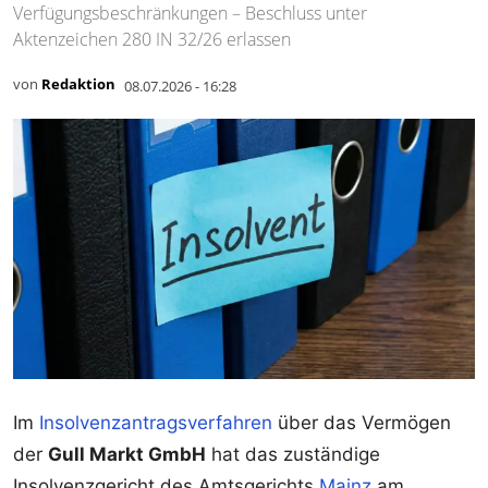
Verfügungsbeschränkungen – Beschluss unter
Aktenzeichen 280 IN 32/26 erlassen
von
Redaktion
08.07.2026 - 16:28
Im
Insolvenzantragsverfahren
über das Vermögen
der
Gull Markt GmbH
hat das zuständige
Insolvenzgericht des Amtsgerichts
Mainz
am