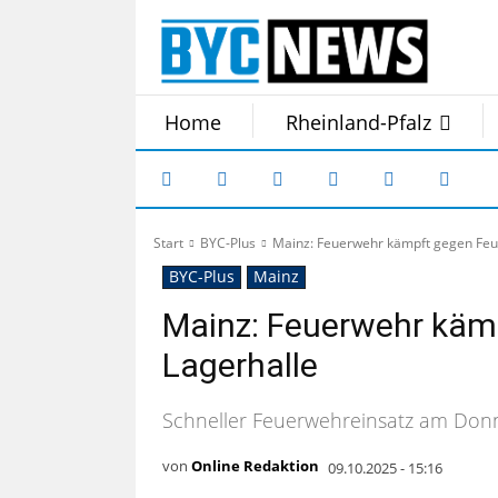
Home
Rheinland-Pfalz
Start
BYC-Plus
Mainz: Feuerwehr kämpft gegen Feue
BYC-Plus
Mainz
Mainz: Feuerwehr kämp
Lagerhalle
Schneller Feuerwehreinsatz am Don
von
Online Redaktion
09.10.2025 - 15:16