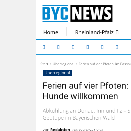
Home
Rheinland-Pfalz
Start
Überregional
Ferien auf vier Pfoten: Im Pas
Überregional
Ferien auf vier Pfoten
Hunde willkommen
Abkühlung an Donau, Inn und Ilz – 
Geotope im Bayerischen Wald
von
Redaktion
08.06.2026 - 15:53