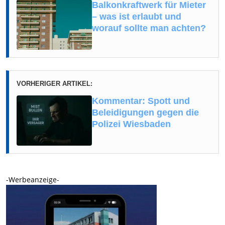
Balkonkraftwerk für Mieter
– was ist erlaubt und
worauf sollte man achten?
VORHERIGER ARTIKEL:
Kommentar: Spott und
Beleidigungen gegen die
Polizei Wiesbaden
-Werbeanzeige-