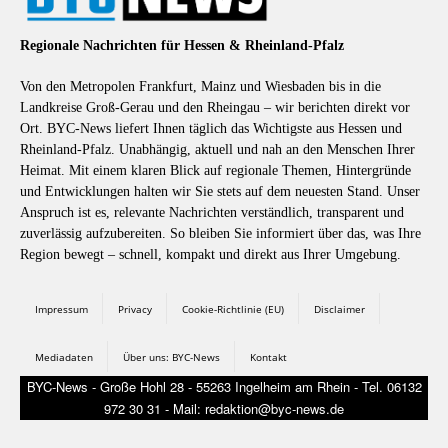
Regionale Nachrichten für Hessen & Rheinland-Pfalz
Von den Metropolen Frankfurt, Mainz und Wiesbaden bis in die
Landkreise Groß-Gerau und den Rheingau – wir berichten direkt vor
Ort. BYC-News liefert Ihnen täglich das Wichtigste aus Hessen und
Rheinland-Pfalz. Unabhängig, aktuell und nah an den Menschen Ihrer
Heimat. Mit einem klaren Blick auf regionale Themen, Hintergründe
und Entwicklungen halten wir Sie stets auf dem neuesten Stand. Unser
Anspruch ist es, relevante Nachrichten verständlich, transparent und
zuverlässig aufzubereiten. So bleiben Sie informiert über das, was Ihre
Region bewegt – schnell, kompakt und direkt aus Ihrer Umgebung.
Impressum
Privacy
Cookie-Richtlinie (EU)
Disclaimer
Mediadaten
Über uns: BYC-News
Kontakt
BYC-News - Große Hohl 28 - 55263 Ingelheim am Rhein - Tel. 06132
972 30 31 - Mail: redaktion@byc-news.de