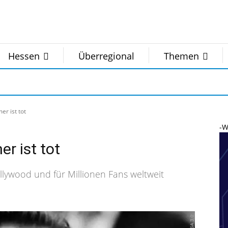
Hessen
Überregional
Themen
er ist tot
-W
r ist tot
ollywood und für Millionen Fans weltweit