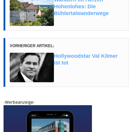
Hohenlohes: Die
Bühlertalwanderwege
VORHERIGER ARTIKEL:
Hollywoodstar Val Kilmer
ist tot
-Werbeanzeige-