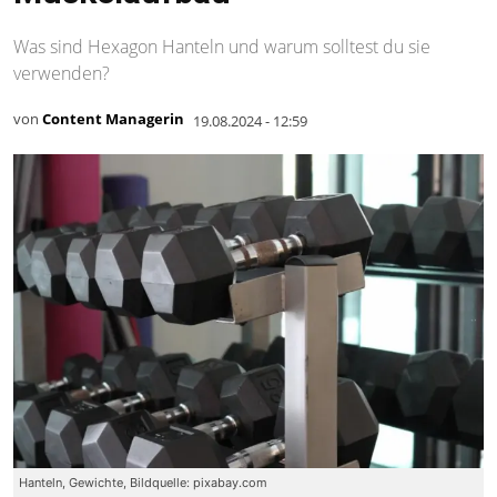
Was sind Hexagon Hanteln und warum solltest du sie
verwenden?
von
Content Managerin
19.08.2024 - 12:59
Hanteln, Gewichte, Bildquelle: pixabay.com