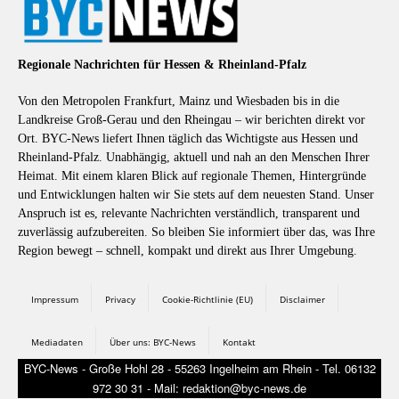
Regionale Nachrichten für Hessen & Rheinland-Pfalz
Von den Metropolen Frankfurt, Mainz und Wiesbaden bis in die
Landkreise Groß-Gerau und den Rheingau – wir berichten direkt vor
Ort. BYC-News liefert Ihnen täglich das Wichtigste aus Hessen und
Rheinland-Pfalz. Unabhängig, aktuell und nah an den Menschen Ihrer
Heimat. Mit einem klaren Blick auf regionale Themen, Hintergründe
und Entwicklungen halten wir Sie stets auf dem neuesten Stand. Unser
Anspruch ist es, relevante Nachrichten verständlich, transparent und
zuverlässig aufzubereiten. So bleiben Sie informiert über das, was Ihre
Region bewegt – schnell, kompakt und direkt aus Ihrer Umgebung.
Impressum
Privacy
Cookie-Richtlinie (EU)
Disclaimer
Mediadaten
Über uns: BYC-News
Kontakt
BYC-News - Große Hohl 28 - 55263 Ingelheim am Rhein - Tel. 06132
972 30 31 - Mail: redaktion@byc-news.de