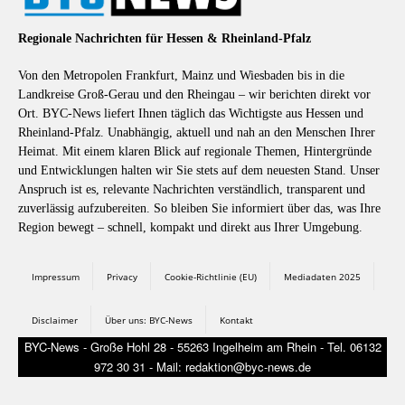
Regionale Nachrichten für Hessen & Rheinland-Pfalz
Von den Metropolen Frankfurt, Mainz und Wiesbaden bis in die
Landkreise Groß-Gerau und den Rheingau – wir berichten direkt vor
Ort. BYC-News liefert Ihnen täglich das Wichtigste aus Hessen und
Rheinland-Pfalz. Unabhängig, aktuell und nah an den Menschen Ihrer
Heimat. Mit einem klaren Blick auf regionale Themen, Hintergründe
und Entwicklungen halten wir Sie stets auf dem neuesten Stand. Unser
Anspruch ist es, relevante Nachrichten verständlich, transparent und
zuverlässig aufzubereiten. So bleiben Sie informiert über das, was Ihre
Region bewegt – schnell, kompakt und direkt aus Ihrer Umgebung.
Impressum
Privacy
Cookie-Richtlinie (EU)
Mediadaten 2025
Disclaimer
Über uns: BYC-News
Kontakt
BYC-News - Große Hohl 28 - 55263 Ingelheim am Rhein - Tel. 06132
972 30 31 - Mail: redaktion@byc-news.de