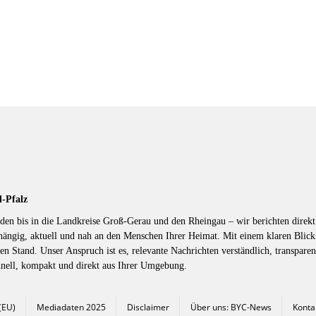
d-Pfalz
en bis in die Landkreise Groß-Gerau und den Rheingau – wir berichten direkt 
hängig, aktuell und nah an den Menschen Ihrer Heimat. Mit einem klaren Blic
en Stand. Unser Anspruch ist es, relevante Nachrichten verständlich, transparen
hnell, kompakt und direkt aus Ihrer Umgebung.
 (EU)
Mediadaten 2025
Disclaimer
Über uns: BYC-News
Konta