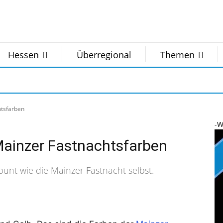
Hessen
Überregional
Themen
htsfarben
-W
Mainzer Fastnachtsfarben
unt wie die Mainzer Fastnacht selbst.