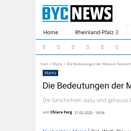
Home
Rheinland-Pfalz
Start
Mainz
Die Bedeutungen der Mainzer Fastnac
Mainz
Die Bedeutungen der 
Die Geschichten dazu sind genauso b
von
Chiara Forg
21.02.2020 - 19:54