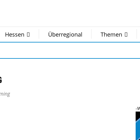
Hessen
Überregional
Themen
G
aming
-