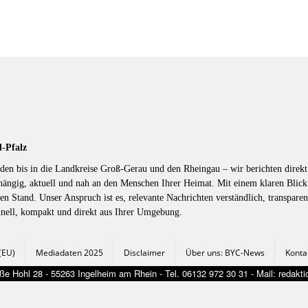
d-Pfalz
en bis in die Landkreise Groß-Gerau und den Rheingau – wir berichten direkt 
hängig, aktuell und nah an den Menschen Ihrer Heimat. Mit einem klaren Blic
en Stand. Unser Anspruch ist es, relevante Nachrichten verständlich, transparen
hnell, kompakt und direkt aus Ihrer Umgebung.
 (EU)
Mediadaten 2025
Disclaimer
Über uns: BYC-News
Konta
e Hohl 28 - 55263 Ingelheim am Rhein - Tel. 06132 972 30 31 - Mail: redak