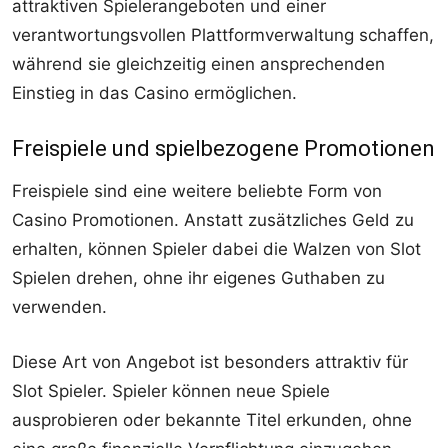
attraktiven Spielerangeboten und einer
verantwortungsvollen Plattformverwaltung schaffen,
während sie gleichzeitig einen ansprechenden
Einstieg in das Casino ermöglichen.
Freispiele und spielbezogene Promotionen
Freispiele sind eine weitere beliebte Form von
Casino Promotionen. Anstatt zusätzliches Geld zu
erhalten, können Spieler dabei die Walzen von Slot
Spielen drehen, ohne ihr eigenes Guthaben zu
verwenden.
Diese Art von Angebot ist besonders attraktiv für
Slot Spieler. Spieler können neue Spiele
ausprobieren oder bekannte Titel erkunden, ohne