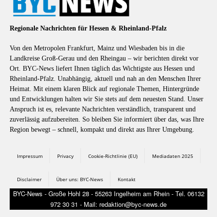
Regionale Nachrichten für Hessen & Rheinland-Pfalz
Von den Metropolen Frankfurt, Mainz und Wiesbaden bis in die
Landkreise Groß-Gerau und den Rheingau – wir berichten direkt vor
Ort. BYC-News liefert Ihnen täglich das Wichtigste aus Hessen und
Rheinland-Pfalz. Unabhängig, aktuell und nah an den Menschen Ihrer
Heimat. Mit einem klaren Blick auf regionale Themen, Hintergründe
und Entwicklungen halten wir Sie stets auf dem neuesten Stand. Unser
Anspruch ist es, relevante Nachrichten verständlich, transparent und
zuverlässig aufzubereiten. So bleiben Sie informiert über das, was Ihre
Region bewegt – schnell, kompakt und direkt aus Ihrer Umgebung.
Impressum
Privacy
Cookie-Richtlinie (EU)
Mediadaten 2025
Disclaimer
Über uns: BYC-News
Kontakt
BYC-News - Große Hohl 28 - 55263 Ingelheim am Rhein - Tel. 06132
972 30 31 - Mail: redaktion@byc-news.de