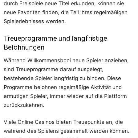
durch Freispiele neue Titel erkunden, können sie
neue Favoriten finden, die Teil ihres regelmäßigen
Spielerlebnisses werden.
Treueprogramme und langfristige
Belohnungen
Während Willkommensboni neue Spieler anziehen,
sind Treueprogramme darauf ausgelegt,
bestehende Spieler langfristig zu binden. Diese
Programme belohnen regelmäßige Aktivität und
ermutigen Spieler, immer wieder auf die Plattform
zurückzukehren.
Viele Online Casinos bieten Treuepunkte an, die
während des Spielens gesammelt werden können.