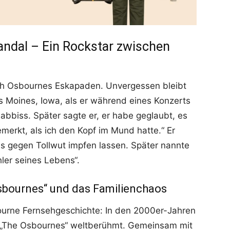
andal – Ein Rockstar zwischen
uch Osbournes Eskapaden. Unvergessen bleibt
es Moines, Iowa, als er während eines Konzerts
bbiss. Später sagte er, er habe geglaubt, es
emerkt, als ich den Kopf im Mund hatte.“ Er
s gegen Tollwut impfen lassen. Später nannte
hler seines Lebens“.
Osbournes“ und das Familienchaos
ourne Fernsehgeschichte: In den 2000er-Jahren
e „The Osbournes“ weltberühmt. Gemeinsam mit