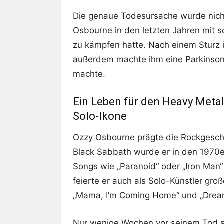
Die genaue Todesursache wurde nicht
Osbourne in den letzten Jahren mit
zu kämpfen hatte. Nach einem Sturz im
außerdem machte ihm eine Parkinson-
machte.
Ein Leben für den Heavy Meta
Solo-Ikone
Ozzy Osbourne prägte die Rockgeschi
Black Sabbath wurde er in den 1970
Songs wie „Paranoid“ oder „Iron Man“
feierte er auch als Solo-Künstler groß
„Mama, I’m Coming Home“ und „Drea
Nur wenige Wochen vor seinem Tod st