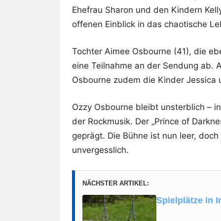
Ehefrau Sharon und den Kindern Kell
offenen Einblick in das chaotische Le
Tochter Aimee Osbourne (41), die ebe
eine Teilnahme an der Sendung ab. Au
Osbourne zudem die Kinder Jessica u
Ozzy Osbourne bleibt unsterblich – i
der Rockmusik. Der „Prince of Darknes
geprägt. Die Bühne ist nun leer, doch 
unvergesslich.
NÄCHSTER ARTIKEL:
Spielplätze in 