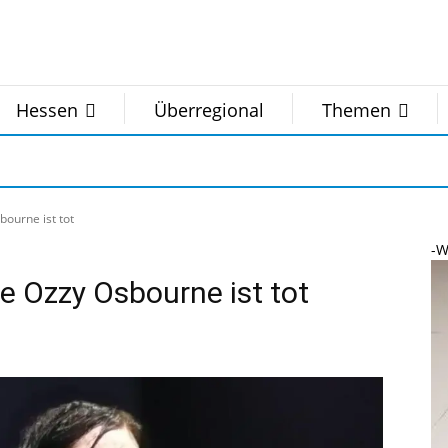
Hessen
Überregional
Themen
ourne ist tot
-W
 Ozzy Osbourne ist tot