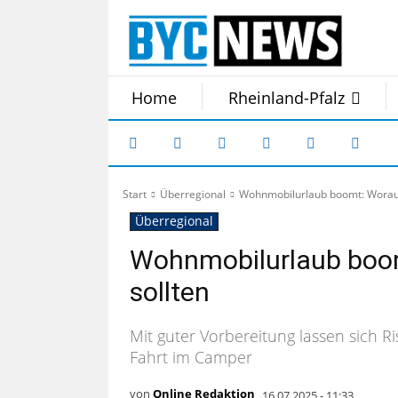
Home
Rheinland-Pfalz
Start
Überregional
Wohnmobilurlaub boomt: Worauf
Überregional
Wohnmobilurlaub boom
sollten
Mit guter Vorbereitung lassen sich R
Fahrt im Camper
von
Online Redaktion
16.07.2025 - 11:33