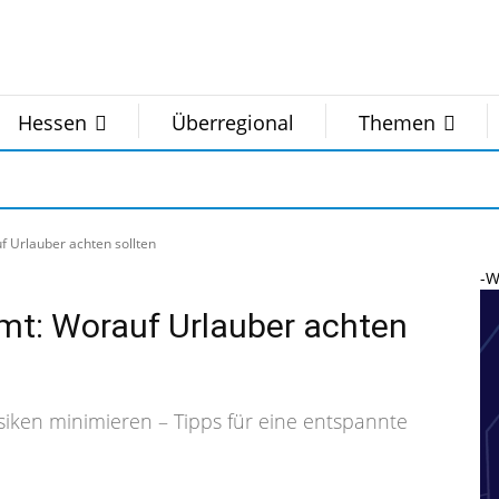
Hessen
Überregional
Themen
 Urlauber achten sollten
-W
t: Worauf Urlauber achten
isiken minimieren – Tipps für eine entspannte