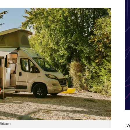
Mirbach
-W